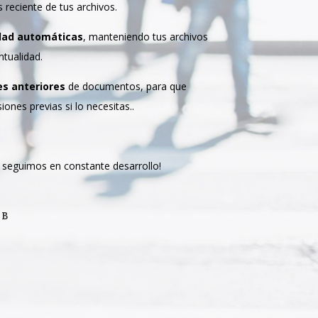
 reciente de tus archivos.
idad automáticas
, manteniendo tus archivos
ntualidad.
es anteriores
de documentos, para que
ones previas si lo necesitas..
seguimos en constante desarrollo!
EB